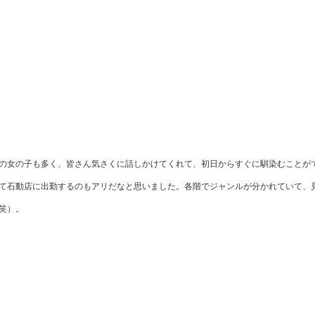
ホームページ
会社概要
お問い合わせ
の女の子も多く、皆さん気さくに話しかけてくれて、初日からすぐに馴染むことが
て石動店に出勤するのもアリだなと思いました。
各階でジャンルが分かれていて、
笑）。