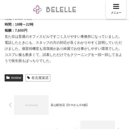
メニュー
時期：2019年6月
時間：18時～22時
報酬：7,600円
見た目は普通のオフィスビルですごく入りやすい事務所になっていました。
電話したときにも、スタッフの方の対応が良くわかりやすく説明していただ
けました。個室待機室も清潔感があり綺麗でお仕事がしやすい環境でした。
コスプレ服も数多くて、試着しただけでもクリーニングを一回一回してるよ
うで衛生面もばっちりでした。
review
名古屋栄店
富山駅前店【O.Hさん/23歳】