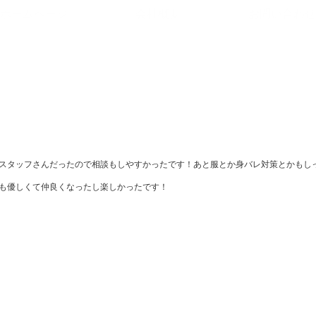
ホームページ
会社概要
お問い合わせ
スタッフさんだったので相談もしやすかったです！あと服とか身バレ対策とかもし
も優しくて仲良くなったし楽しかったです！
】