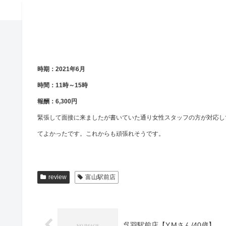
時期：2021年6月
時間：11時～15時
報酬：6,300円
緊張して面接に来ましたが書いていた通り女性スタッフの方が対応し
てよかったです。これからも頑張れそうです。
review
富山駅前店
呉羽駅前店【Y.Mさん/40歳】