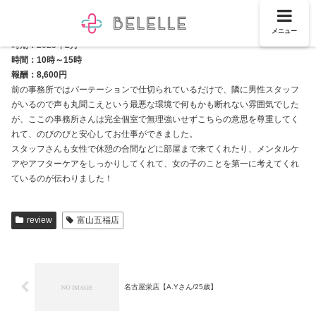
メニュー
時期：2023年2月
時間：10時～15時
報酬：8,600円
前の事務所ではパーテーションで仕切られているだけで、隣に男性スタッフ
がいるので声も丸聞こえという最悪な環境で何もかも断れない雰囲気でした
が、ここの事務所さんは完全個室で無理強いせずこちらの意思を尊重してく
れて、のびのびと安心してお仕事ができました。
スタッフさんも女性で休憩の合間などに部屋まで来てくれたり、メンタルケ
アやアフターケアをしっかりしてくれて、女の子のことを第一に考えてくれ
ているのが伝わりました！
review
富山五福店
名古屋栄店【A.Yさん/25歳】