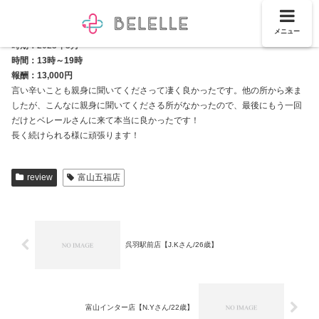
メニュー
時期：2023年3月
時間：13時～19時
報酬：13,000円
言い辛いことも親身に聞いてくださって凄く良かったです。他の所から来ま
したが、こんなに親身に聞いてくださる所がなかったので、最後にもう一回
だけとベレールさんに来て本当に良かったです！
長く続けられる様に頑張ります！
review
富山五福店
呉羽駅前店【J.Kさん/26歳】
富山インター店【N.Yさん/22歳】