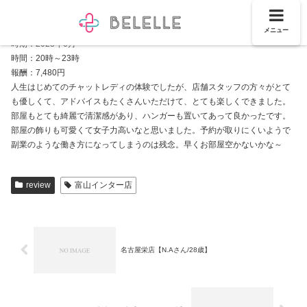
メニュー
時期：2023年6月
時間：20時～23時
報酬：7,480円
人生はじめてのチャットレディの体験でしたが、店舗スタッフの方々がとて
も優しくて、アドバイスもたくさんいただけて、とても楽しくできました。
部屋もとても綺麗で清潔感があり、ハンガーも置いてあって良かったです。
部屋の飾りも可愛くて女子力高いなと思いました。予約が取りにくいようで
副業のような働き方になってしまうのは残念。早くお部屋空かないかな～
review
富山インター店
名古屋栄店【N.Aさん/28歳】